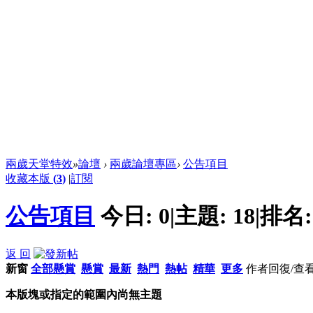
兩歲天堂特效
»
論壇
›
兩歲論壇專區
›
公告項目
收藏本版
(
3
)
|
訂閱
公告項目
今日:
0
|
主題:
18
|
排名
返 回
新窗
全部懸賞
懸賞
最新
熱門
熱帖
精華
更多
作者
回復/查
本版塊或指定的範圍內尚無主題