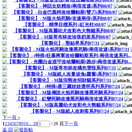
【客製化】- 神話女妖精改(兩倍攻速)系列08/07
【客製化】- 白金巴風特改哈爾帕斯(雙刀)系列08/07
【客製化】- M版火焰死騎(攻速兩倍)系列08/07
【客製化】- 精準目標系列 (紅光柱)08/07
【客製化】- M版高麗幼犬改彩色大熊貓系列08/07
【客製化】- M版哥布林改珍珠奶茶系列08/07
【客製化】- 聖結界系列07/31
【客製化】- M版火焰死騎改漆黑死騎(兩倍攻速)系列07/31
【客製化】- (特殊)狂暴將軍改哈爾帕斯系列-兩倍攻速系列...
【客製化】- 光圈白金巡守改哈爾帕斯(跑步)兩倍攻速系列0...
【客製化】- M版哥布林改橘色雪怪系列07/31
【客製化】- M版紙人改曼波兔(蘿蔔)系列07/31
【客製化】- M版浣熊改招財貓系列07/31
【客製化】- (特殊)唐三藏娃娃透明系列系列07/24
【客製化】- M版傳說火焰死騎改漆黑死騎系列07/24
【客製化】- 紅變死騎改漆黑死騎兩倍攻速系列07/24
【客製化】- M版高麗幼犬改彩色大熊貓系列07/24
【客製化】- M版紙人改刺客系列07/24
下一頁 »
1
2
3
4
5
6
7
8
9
10
... 28
/ 28 頁
下一頁
返 回