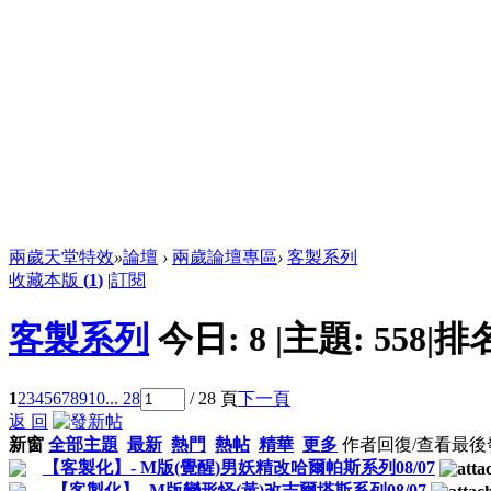
兩歲天堂特效
»
論壇
›
兩歲論壇專區
›
客製系列
收藏本版
(
1
)
|
訂閱
客製系列
今日:
8
|
主題:
558
|
排
1
2
3
4
5
6
7
8
9
10
... 28
/ 28 頁
下一頁
返 回
新窗
全部主題
最新
熱門
熱帖
精華
更多
作者
回復/查看
最後
【客製化】- M版(覺醒)男妖精改哈爾帕斯系列08/07
【客製化】- M版變形怪(黃)改吉爾塔斯系列08/07