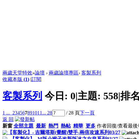
兩歲天堂特效
»
論壇
›
兩歲論壇專區
›
客製系列
收藏本版
(
1
)
|
訂閱
客製系列
今日:
0
|
主題:
558
|
排名
1 ...
2
3
4
5
6
7
8
9
10
11
... 28
/ 28 頁
下一頁
返 回
新窗
全部主題
最新
熱門
熱帖
精華
更多
作者
回復/查看
最後
【客製化】- 吉爾塔斯(覺醒)雙手-兩倍攻速系列03/27
【客製化】- M版小猴子改新版冰之女皇系列03/27