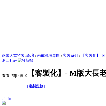
兩歲天堂特效
»
論壇
›
兩歲論壇專區
›
客製系列
›
【客製化】- M
返回列表
【客製化】- M版大長老
查看:
75
|
回復:
0
[複製鏈接]
admin