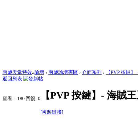
兩歲天堂特效
»
論壇
›
兩歲論壇專區
›
介面系列
›
【PVP 按鍵】
返回列表
【PVP 按鍵】- 海賊
查看:
1180
|
回復:
0
[複製鏈接]