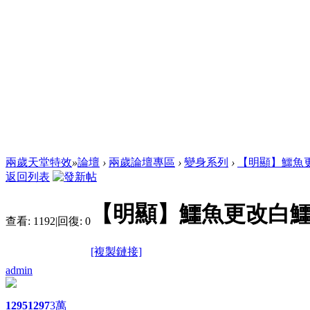
兩歲天堂特效
»
論壇
›
兩歲論壇專區
›
變身系列
›
【明顯】鱷魚
返回列表
【明顯】鱷魚更改白
查看:
1192
|
回復:
0
[複製鏈接]
admin
1295
1297
3萬