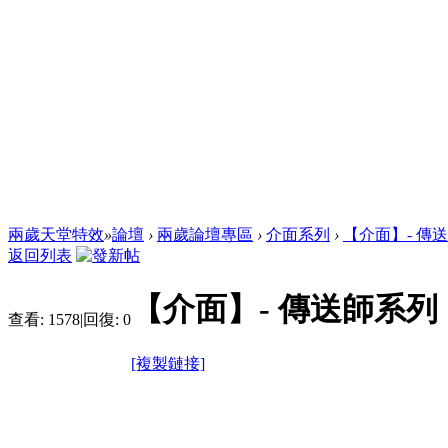
兩歲天堂特效
»
論壇
›
兩歲論壇專區
›
介面系列
›
【介面】- 傳
返回列表
【介面】- 傳送師系列
查看:
1578
|
回復:
0
[複製鏈接]