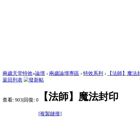
兩歲天堂特效
»
論壇
›
兩歲論壇專區
›
特效系列
›
【法師】魔法
返回列表
【法師】魔法封印
查看:
903
|
回復:
0
[複製鏈接]