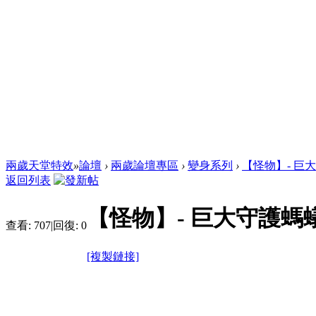
兩歲天堂特效
»
論壇
›
兩歲論壇專區
›
變身系列
›
【怪物】- 巨
返回列表
【怪物】- 巨大守護螞
查看:
707
|
回復:
0
[複製鏈接]