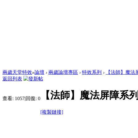
兩歲天堂特效
»
論壇
›
兩歲論壇專區
›
特效系列
›
【法師】魔法
返回列表
【法師】魔法屏障系
查看:
1057
|
回復:
0
[複製鏈接]