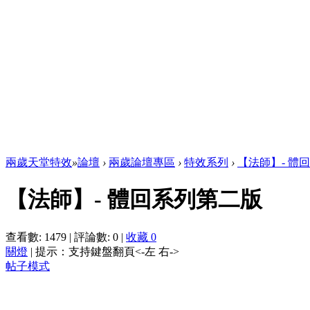
兩歲天堂特效
»
論壇
›
兩歲論壇專區
›
特效系列
›
【法師】- 體
【法師】- 體回系列第二版
查看數:
1479
|
評論數:
0
|
收藏
0
關燈
|
提示：支持鍵盤翻頁<-左 右->
帖子模式